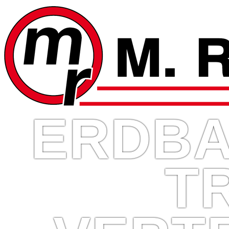
ERDBA
T