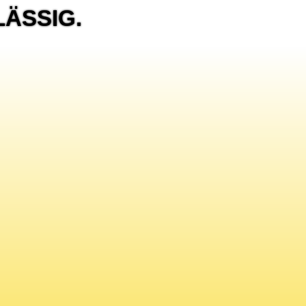
LÄSSIG.
NS
N
E-MAIL
-Mail: info@reithelshoefer.de