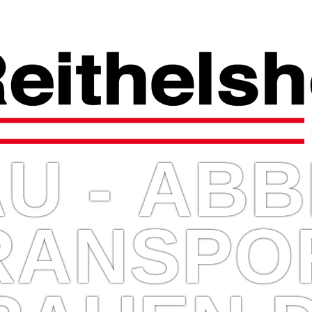
U - ABB
RANSPO