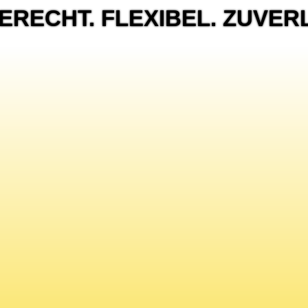
RECHT. FLEXIBEL. ZUVER
PRECHEN SIE MIT U
WIR SIND BEREIT FÜR NEUE AUFGABE
TELEFON & FAX
Telefon: +49 9171 8450
E
Telefax: +49 9171 84542