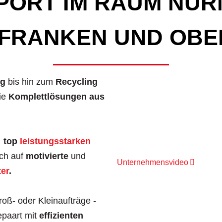
PORT IM RAUM NÜR
LFRANKEN UND OBE
g
bis hin zum
Recycling
ie
Komplettlösungen aus
,
top
leistungsstarken
ch auf
motivierte
und
Unternehmensvideo
ter
.
roß- oder Kleinaufträge -
epaart mit
effizienten