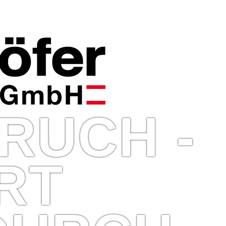
RUCH -
RT