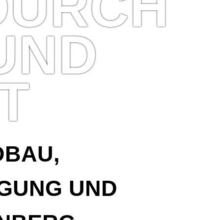
DURCH
UND
T
DBAU,
GUNG UND