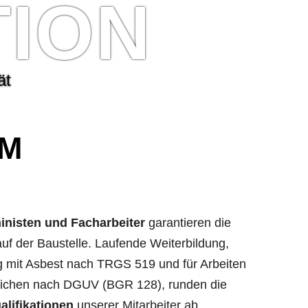
T
I
O
N
ä
t
AM
hinisten und Facharbeiter
garantieren die
f der Baustelle. Laufende Weiterbildung,
 mit Asbest nach TRGS 519 und für Arbeiten
reichen nach DGUV (BGR 128), runden die
alifikationen
unserer Mitarbeiter ab.