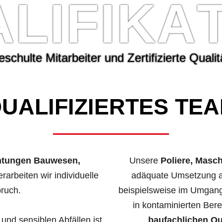
A
L
I
F
I
K
A
e
s
c
h
u
l
t
e
M
i
t
a
r
b
e
i
t
e
r
u
n
d
Z
e
r
t
i
f
i
z
i
e
r
t
e
Q
u
a
l
i
t
UALIFIZIERTES TE
chtungen Bauwesen,
Unsere
Poliere, Masc
rarbeiten wir individuelle
adäquate Umsetzung au
pruch.
beispielsweise im Umgang
in kontaminierten Be
und sensiblen Abfällen ist
baufachlichen Qu