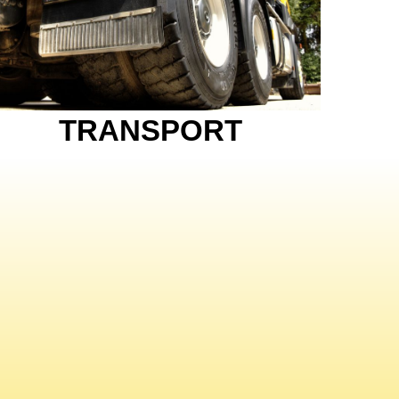
TRANSPORT
NS
N
E-MAIL