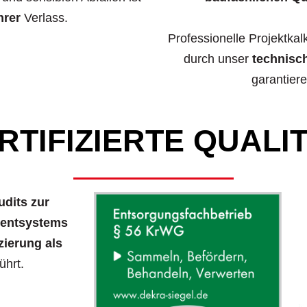
hrer
Verlass.
Professionelle Projektkal
durch unser
technisc
garantiere
RTIFIZIERTE QUALI
udits zur
mentsystems
izierung als
ührt.