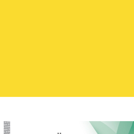
FOLGEN SIE UNS
IMPRESSUM
|
DATENSCHUTZ
M. Reithelshöfer GmbH - Ihr Spezialist aus
Roth für Abbruch, Erdbau, Entsorgung und
Transport in der Metropolregion Nürnberg -
Mittelfranken - Franken - Nordbayern
QM - ISO 9001:2015