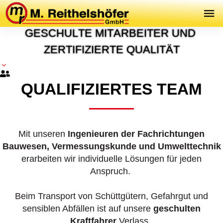
Q
U
A
L
I
F
I
K
A
T
I
O
N
G
E
S
C
H
U
L
T
E
M
I
T
A
R
B
E
I
T
E
R
U
N
D
Z
E
R
T
I
F
I
Z
I
E
R
T
E
Q
U
A
L
I
T
Ä
T
QUALIFIZIERTES TEAM
Mit unseren
Ingenieuren der Fachrichtungen
Bauwesen, Vermessungskunde und Umwelttechnik
erarbeiten wir individuelle Lösungen für jeden
Anspruch.
Beim Transport von Schüttgütern, Gefahrgut und
sensiblen Abfällen ist auf unsere
geschulten
Kraftfahrer
Verlass.