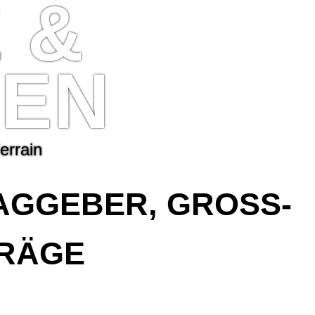
E
&
Z
E
N
e
r
r
a
i
n
GGEBER, GROSS- O
RÄGE