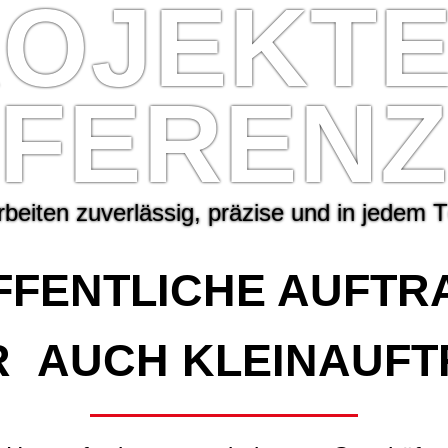
R
O
J
E
K
T
F
E
R
E
N
r
b
e
i
t
e
n
z
u
v
e
r
l
ä
s
s
i
g
,
p
r
ä
z
i
s
e
u
n
d
i
n
j
e
d
e
m
T
FFENTLICHE AUFTRA
AUCH KLEINAUFT