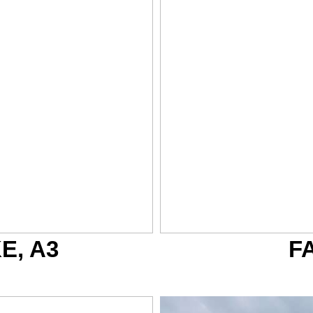
E, A3
F