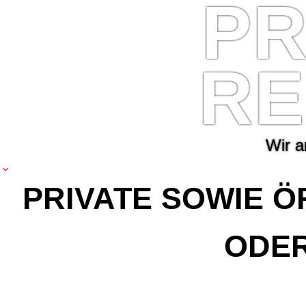
P
R
E
W
i
r
a
PRIVATE SOWIE Ö
DER 