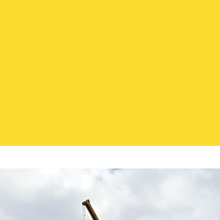
FOLGEN SIE UNS
IMPRESSUM
|
DATENSCHUTZ
M. Reithelshöfer GmbH - Ihr Spezialist aus
Roth für Abbruch, Erdbau, Entsorgung und
Transport in der Metropolregion Nürnberg -
Mittelfranken - Franken - Nordbayern