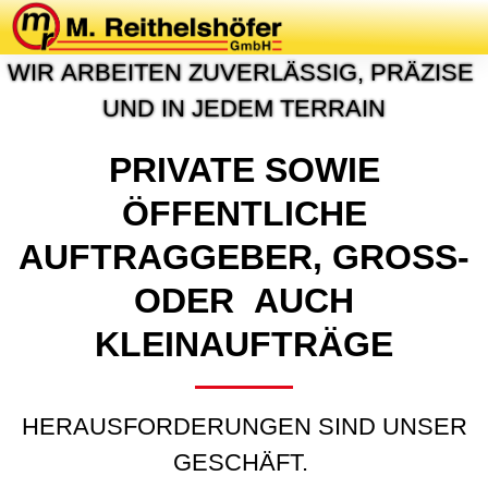
P
R
O
J
E
K
T
E
&
R
E
F
E
R
E
N
Z
E
N
W
I
R
A
R
B
E
I
T
E
N
Z
U
V
E
R
L
Ä
S
S
I
G
,
P
R
Ä
Z
I
S
E
U
N
D
I
N
J
E
D
E
M
T
E
R
R
A
I
N
PRIVATE SOWIE
ÖFFENTLICHE
AUFTRAGGEBER, GROSS- O
DER AUCH K
LEINAUFTRÄGE
HERAUSFORDERUNGEN SIND UNSER
GESCHÄFT.