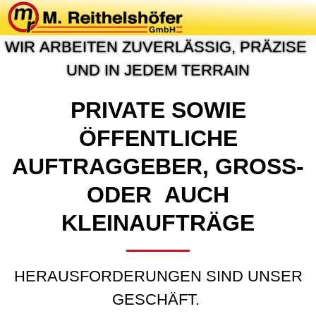
P
R
O
J
E
K
T
E
&
R
E
F
E
R
E
N
Z
E
N
W
I
R
A
R
B
E
I
T
E
N
Z
U
V
E
R
L
Ä
S
S
I
G
,
P
R
Ä
Z
I
S
E
U
N
D
I
N
J
E
D
E
M
T
E
R
R
A
I
N
PRIVATE SOWIE
ÖFFENTLICHE
AUFTRAGGEBER, GROSS- O
DER AUCH K
LEINAUFTRÄGE
HERAUSFORDERUNGEN SIND UNSER
GESCHÄFT.