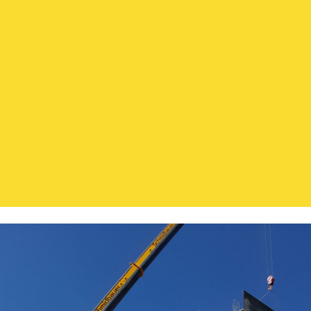
FOLGEN SIE UNS
IMPRESSUM
|
DATENSCHUTZ
M. Reithelshöfer GmbH - Ihr Spezialist aus
Roth für Abbruch, Erdbau, Entsorgung und
Transport in der Metropolregion Nürnberg -
Mittelfranken - Franken - Nordbayern