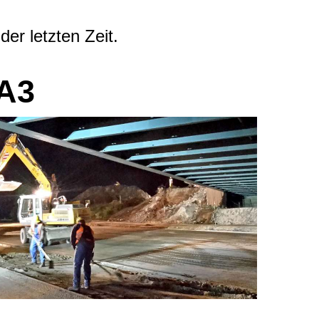
er letzten Zeit.
A3