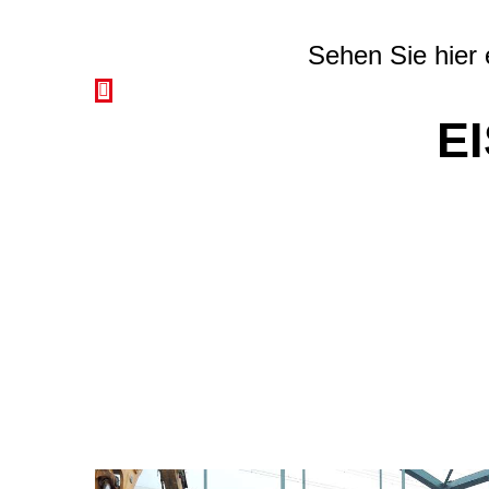
Sehen Sie hier 
E