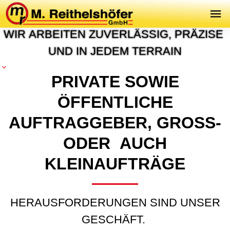
P
R
O
J
E
K
T
E
&
R
E
F
E
R
E
N
Z
E
N
W
I
R
A
R
B
E
I
T
E
N
Z
U
V
E
R
L
Ä
S
S
I
G
,
P
R
Ä
Z
I
S
E
U
N
D
I
N
J
E
D
E
M
T
E
R
R
A
I
N
PRIVATE SOWIE
ÖFFENTLICHE
AUFTRAGGEBER, GROSS- O
DER AUCH K
LEINAUFTRÄGE
HERAUSFORDERUNGEN SIND UNSER
GESCHÄFT.