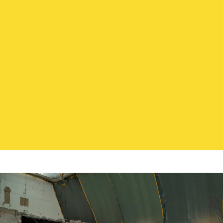
FOLGEN SIE UNS
IMPRESSUM
|
DATENSCHUTZ
M. Reithelshöfer GmbH - Ihr Spezialist aus
Roth für Abbruch, Erdbau, Entsorgung und
Transport in der Metropolregion Nürnberg -
Mittelfranken - Franken - Nordbayern