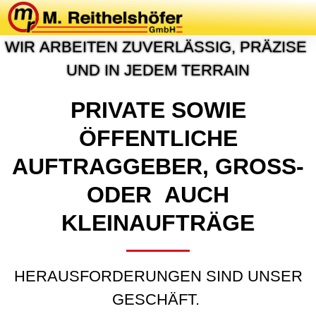
P
R
O
J
E
K
T
E
&
R
E
F
E
R
E
N
Z
E
N
W
I
R
A
R
B
E
I
T
E
N
Z
U
V
E
R
L
Ä
S
S
I
G
,
P
R
Ä
Z
I
S
E
U
N
D
I
N
J
E
D
E
M
T
E
R
R
A
I
N
PRIVATE SOWIE
ÖFFENTLICHE
AUFTRAGGEBER, GROSS- O
DER AUCH K
LEINAUFTRÄGE
HERAUSFORDERUNGEN SIND UNSER
GESCHÄFT.