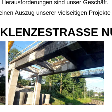
Herausforderungen sind unser Geschäft.
einen Auszug unserer vielseitigen Projekte d
 KLENZESTRASSE N