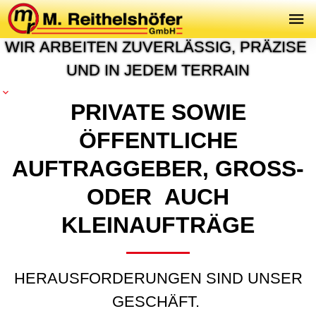
P
R
O
J
E
K
T
E
&
R
E
F
E
R
E
N
Z
E
N
W
I
R
A
R
B
E
I
T
E
N
Z
U
V
E
R
L
Ä
S
S
I
G
,
P
R
Ä
Z
I
S
E
U
N
D
I
N
J
E
D
E
M
T
E
R
R
A
I
N
PRIVATE SOWIE
ÖFFENTLICHE
AUFTRAGGEBER, GROSS- O
DER AUCH K
LEINAUFTRÄGE
HERAUSFORDERUNGEN SIND UNSER
GESCHÄFT.