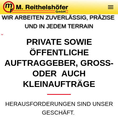
P
R
O
J
E
K
T
E
&
R
E
F
E
R
E
N
Z
E
N
W
I
R
A
R
B
E
I
T
E
N
Z
U
V
E
R
L
Ä
S
S
I
G
,
P
R
Ä
Z
I
S
E
U
N
D
I
N
J
E
D
E
M
T
E
R
R
A
I
N
PRIVATE SOWIE
ÖFFENTLICHE
AUFTRAGGEBER, GROSS- O
DER AUCH K
LEINAUFTRÄGE
HERAUSFORDERUNGEN SIND UNSER
GESCHÄFT.